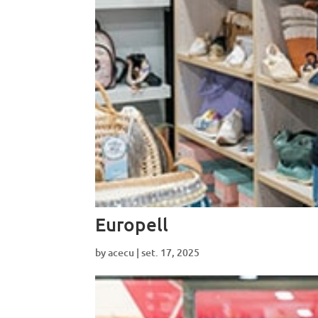
Europell
by
acecu
|
set. 17, 2025