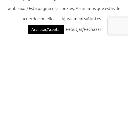
amb això./ Esta página usa cookies. Asumimos que estás de
acuerdo con ello.
Ajustaments/Ajustes
@acecu.cullera
Rebutjar/Rechazar
Acceptar/Aceptar
Amb la
col·laboració de: