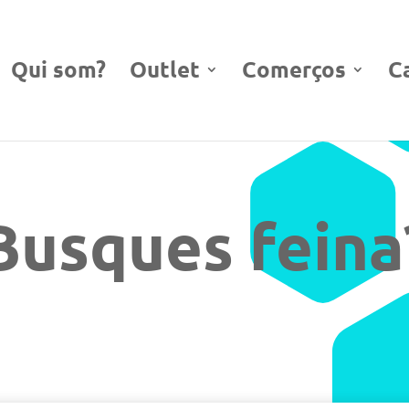
Qui som?
Outlet
Comerços
C
Busques feina