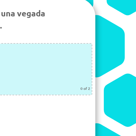
, una vegada
.
0
of 2