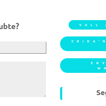
ubte?
VULL
CRIDA'
EN
W
Se
ca de privacitat