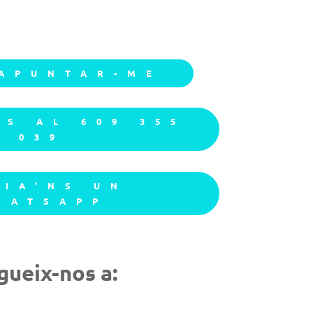
 APUNTAR-ME
NS AL 609 355
039
VIA'NS UN
HATSAPP
gueix-nos a: