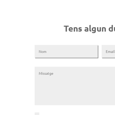
Tens algun d
Accepte l'
avís legal i la políti