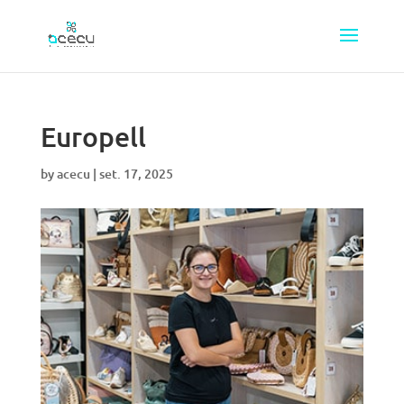
Europell
by
acecu
|
set. 17, 2025