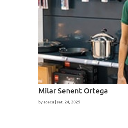
Milar Senent Ortega
by
acecu
|
set. 24, 2025