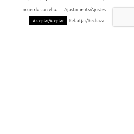
acuerdo con ello.
Ajustaments/Ajustes
@acecu.cullera
Rebutjar/Rechazar
Acceptar/Aceptar
Con la
colaboración de: