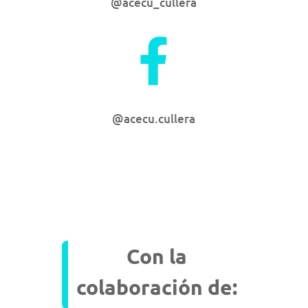
@acecu_cullera
@acecu.cullera
Con la
colaboración de: