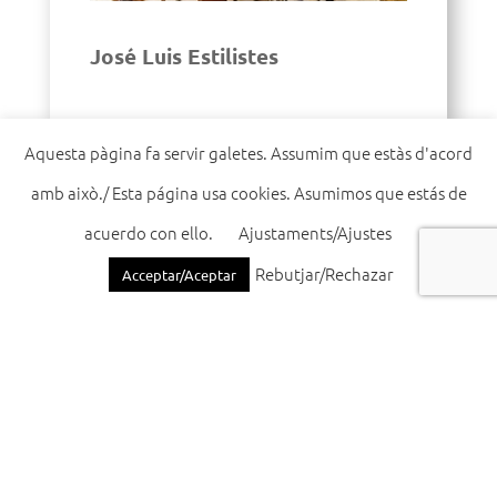
José Luis Estilistes
📍 La Marina, 16
Aquesta pàgina fa servir galetes. Assumim que estàs d'acord
amb això./ Esta página usa cookies. Asumimos que estás de
📞
961723236
acuerdo con ello.
Ajustaments/Ajustes
🌐
Web
Rebutjar/Rechazar
Acceptar/Aceptar
Hostelería