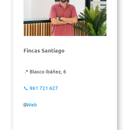
Fincas Santiago
📍 Blasco Ibáñez, 6
📞
961 721 627
🌐
Web