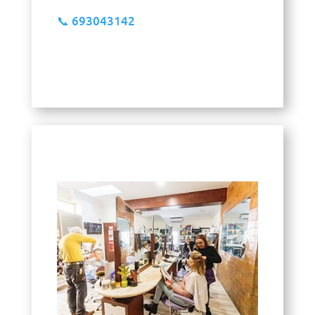
📞
693043142