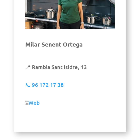
Milar Senent Ortega
📍 Rambla Sant Isidre, 13
📞
96 172 17 38
🌐
Web