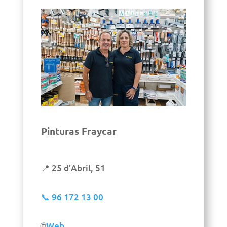
Pinturas Fraycar
📍 25 d’Abril, 51
📞
96 172 13 00
🌐
Web