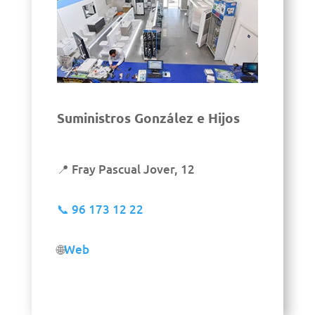
Suministros González e Hijos
📍 Fray Pascual Jover, 12
📞
96 173 12 22
🌐
Web