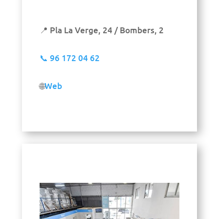
📍 Pla La Verge, 24 / Bombers, 2
📞
96 172 04 62
🌐
Web