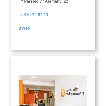
📍 Passeig Dr Alemany, 22
📞
961 21 54 23
🌐
Web