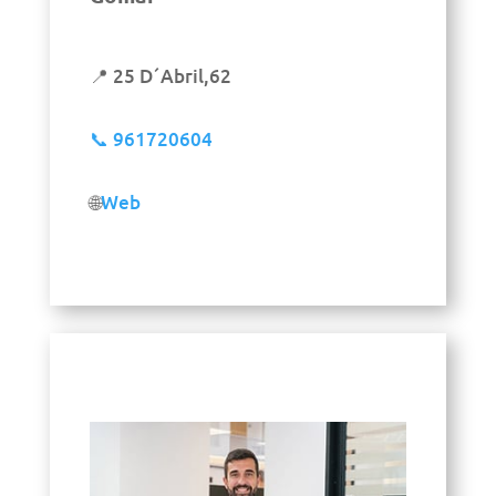
📍 25 D´Abril,62
📞
961720604
🌐
Web